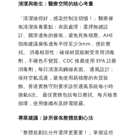
清潔與衛生：醫療空間的核心考量
「清潔做得好，感染控制沒煩惱！」醫療傢
俬清潔保養重點：表面處理：選擇無縫設
計、圓滑邊角的傢俬，避免死角積塵。AHE 
指南建議傢俬邊角半徑至少3mm，便於擦
拭。 消毒相容性：確保材質能耐受常用消毒
劑，不褪色不變質。CDC 推薦使用 EPA 註冊
消毒劑，每日清潔高觸碰表面。 通風設計：
保持空氣流通，避免使用易積塵的布質裝
飾。香港實務守則要求診所通風系統每小時
換氣6次。 最佳實務包括每日擦拭、每月檢查
損壞，使用微纖布及靜電噴霧。
專業建議：診所傢俬整體規劃心法
「整體規劃比分件選擇更重要！」掌握這些