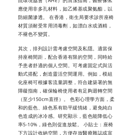
院環境協會（AHE）的清潔指南，醫療傢俬
應使用非多孔材料，如乙烯基或聚氨酯，以
防細菌滲透。 在香港，衛生局要求診所座椅
材質須耐受常用消毒劑，如漂白水或酒精，
不褪色不變質。
其次，排列設計需考慮空間及私隱。適當保
持座椅間距，配合香港有限的空間，同時給
予患者舒適的個人空間。可考慮固定式與活
動式搭配，創造靈活空間運用。例如，模組
化座椅可根據客流量調整，符合建築署的無
障礙指南，確保輪椅使用者有足夠迴轉空間
（至少150cm直徑）。 色彩心理學方面，柔
和的藍色、綠色系有助平緩情緒，避免純白
色造成的冰冷感。研究顯示，藍色能降低心
率5-10%，綠色則促進放鬆。 小貼士：座椅
下方設計收納空間，方便存放醫療雜誌或宣