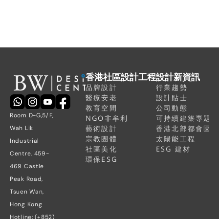
區空間
香港社區設計工程
設計新資訊
品牌設計
行業趨勢
醫療安老
設計貼士
教育空間
公司動態
Room D-G,5/F, 
NGO非牟利
可持續建築專題
藝術設計
香港北部都會區
Wah Lik 
宗教團體
太陽能工程
Industrial 
社區美化
ESG 建材
Centre, 459-
環保ESG
469 Castle 
Peak Road, 
Tsuen Wan, 
Hong Kong
Hotline: (+852) 