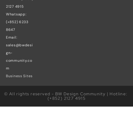
2127 4915
Whatsapp: 
(+852) 6233 
8647
Email: 
sales@bwdesi
gn-
community.co
m
Business Sites
© All rights reserved - BW Design Community | Hotline: 
(+852) 2127 4915