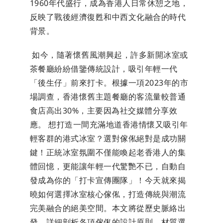
1960年代盛行，成為香港人日常休憩之地，
反映了戰後經濟復甦和中西文化融合的時代
背景。
 如今，隨著懷舊風潮興起，許多新開冰室或
茶餐廳紛紛借鑒傳統設計，吸引年輕一代
「後生仔」前來打卡。根據一項2023年的市
場調查，香港懷舊主題餐廳的客流量較普通
食店高出30%，主要因為社交媒體分享效
應。 想打造一間充滿地道香港情懷又吸引年
輕客群的港式冰室？選對傢俬絕對是成功關
鍵！正統冰室氛圍不僅能喚起老香港人的集
體回憶，更能讓年輕一代驚艷不已，自動自
發成為你的「打卡宣傳團隊」！今天就來揭
曉如何選擇冰室核心傢俬，打造傳統與潮流
完美融合的絕美空間。本文將從歷史脈絡出
發，詳細剖析各項傢俬的設計原則、材質選