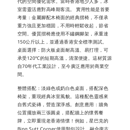
代的空間優化需求。當時香港地少人多，冰
室需靈活應對高峰期客流。 實用性能是首要
考量：金屬腳配木椅面的經典摺椅，不僅承
重力強且更加穩固，不用時輕鬆收起，節省
空間。優質摺椅應使用不鏽鋼腳架，承重達
150公斤以上，並通過香港安全標準測試。 
桌面選擇：防火板桌面耐高溫、易打理，可
承受120℃的短期高溫，清潔便捷。這材質源
自70年代工業設計，至今廣泛應用於商業空
間。
整體搭配：淡綠色或奶白色桌面，搭配深色
椅架，重現經典冰室風貌。這種配色靈感來
自舊式瓷磚，營造潔淨感。創意應用：牆角
位置擺放兩三張圓桌，搭配牆上的懷舊餐
牌，立即重現老香港情懷！例如，星巴克的
Bing Sutt Corner使用類似設計，融合復古