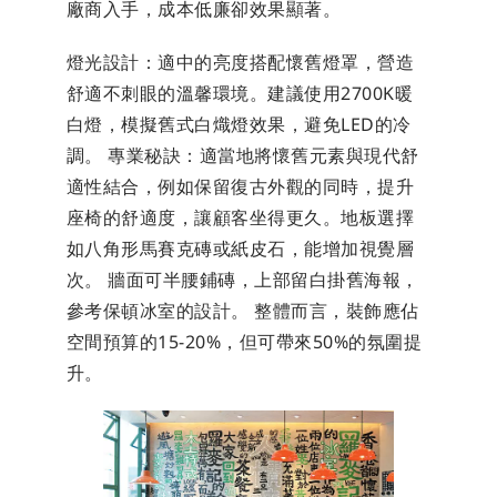
廠商入手，成本低廉卻效果顯著。
燈光設計：適中的亮度搭配懷舊燈罩，營造
舒適不刺眼的溫馨環境。建議使用2700K暖
白燈，模擬舊式白熾燈效果，避免LED的冷
調。 專業秘訣：適當地將懷舊元素與現代舒
適性結合，例如保留復古外觀的同時，提升
座椅的舒適度，讓顧客坐得更久。地板選擇
如八角形馬賽克磚或紙皮石，能增加視覺層
次。 牆面可半腰鋪磚，上部留白掛舊海報，
參考保頓冰室的設計。 整體而言，裝飾應佔
空間預算的15-20%，但可帶來50%的氛圍提
升。