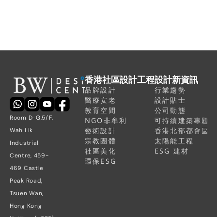
聯繫我們，開始創造您的理想社
區空間
香港社區設計工程
設計新資訊
品牌設計
行業趨勢
醫療安老
設計貼士
教育空間
公司動態
Room D-G,5/F, 
NGO非牟利
可持續建築專題
藝術設計
香港北部都會區
Wah Lik 
宗教團體
太陽能工程
Industrial 
社區美化
ESG 建材
Centre, 459-
環保ESG
469 Castle 
Peak Road, 
Tsuen Wan, 
Hong Kong