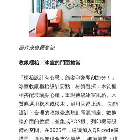
圖片來自羅麥記
收銀櫃枱：冰室的門面擔當
「櫃枱設計有心思，顧客印象即刻加分！」
冰室收銀櫃枱設計要點：材質選擇：木質櫃
枱搭配玻璃點心櫃，重現傳統冰室風格。木
質應選用橡木或松木，耐用且易上漆。 功能
設計：合理的收銀臺應規劃電源插座、數據
線介面的位置，並集成POS機、列印機等設
備的空間。在2025年，建議加入QR code掃
描區，適應無現金支付趨勢。 細節裝飾：櫃