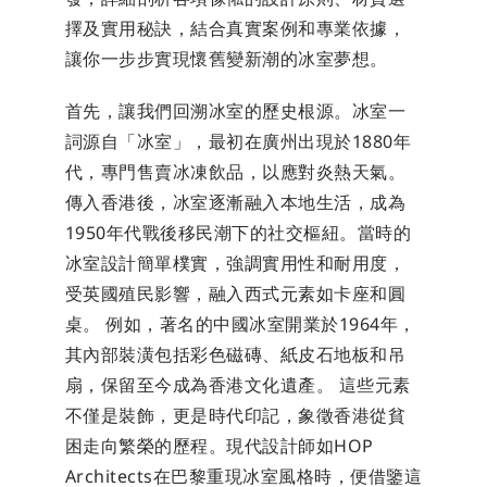
擇及實用秘訣，結合真實案例和專業依據，
讓你一步步實現懷舊變新潮的冰室夢想。
首先，讓我們回溯冰室的歷史根源。冰室一
詞源自「冰室」，最初在廣州出現於1880年
代，專門售賣冰凍飲品，以應對炎熱天氣。 
傳入香港後，冰室逐漸融入本地生活，成為
1950年代戰後移民潮下的社交樞紐。當時的
冰室設計簡單樸實，強調實用性和耐用度，
受英國殖民影響，融入西式元素如卡座和圓
桌。 例如，著名的中國冰室開業於1964年，
其內部裝潢包括彩色磁磚、紙皮石地板和吊
扇，保留至今成為香港文化遺產。 這些元素
不僅是裝飾，更是時代印記，象徵香港從貧
困走向繁榮的歷程。現代設計師如HOP 
Architects在巴黎重現冰室風格時，便借鑒這