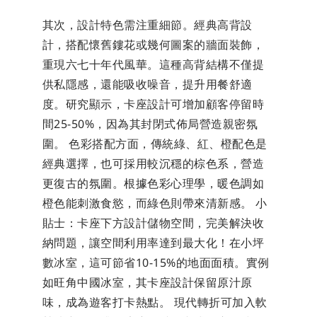
其次，設計特色需注重細節。經典高背設
計，搭配懷舊鏤花或幾何圖案的牆面裝飾，
重現六七十年代風華。這種高背結構不僅提
供私隱感，還能吸收噪音，提升用餐舒適
度。研究顯示，卡座設計可增加顧客停留時
間25-50%，因為其封閉式佈局營造親密氛
圍。 色彩搭配方面，傳統綠、紅、橙配色是
經典選擇，也可採用較沉穩的棕色系，營造
更復古的氛圍。根據色彩心理學，暖色調如
橙色能刺激食慾，而綠色則帶來清新感。 小
貼士：卡座下方設計儲物空間，完美解決收
納問題，讓空間利用率達到最大化！在小坪
數冰室，這可節省10-15%的地面面積。實例
如旺角中國冰室，其卡座設計保留原汁原
味，成為遊客打卡熱點。 現代轉折可加入軟