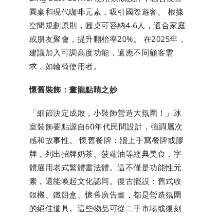
圓桌和現代咖啡元素，吸引國際遊客。 根據
空間規劃原則，圓桌可容納4-6人，適合家庭
或朋友聚會，提升翻枱率20%。 在2025年，
建議加入可調高度功能，適應不同顧客需
求，如輪椅使用者。
懷舊裝飾：畫龍點睛之妙
「細節決定成敗，小裝飾營造大氛圍！」冰
室裝飾要點源自60年代民間設計，強調層次
感和故事性。 懷舊餐牌：牆上手寫餐牌或膠
牌，列出招牌奶茶、菠蘿油等經典美食，字
體選用老式繁體書法體。這不僅是功能性元
素，還能喚起文化認同。復古擺設：舊式收
銀機、鐵餅盒、懷舊廣告畫，都是營造氛圍
的絕佳道具。這些物品可從二手市場或復刻