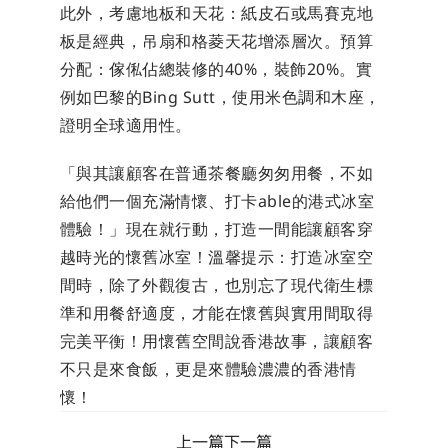
此外，考慮地板和天花：紙皮石或馬賽克地
板是經典，吊扇和格菱天花增添層次。預算
分配：傢俬佔總裝修的40%，裝飾20%。實
例如巴黎的Bing Sutt，使用米色調和木座，
證明全球適用性。
「與其讓顧客在普通茶餐廳匆匆用餐，不如
給他們一個充滿情懷、打卡able的港式冰室
體驗！」現在就行動，打造一間能讓顧客穿
越時光的懷舊冰室！溫馨提示：打造冰室空
間時，除了外觀復古，也別忘了現代衛生標
準和用餐舒適度，才能在懷舊與實用間取得
完美平衡！用懷舊空間說香港故事，讓顧客
不只是來食飯，更是來體驗濃濃的香港情
懷！
上一篇
下一篇