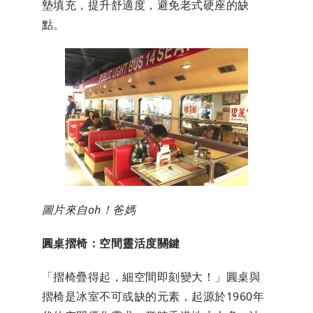
墊填充，提升舒適度，避免老式硬座的缺
點。
圖片來自oh！爸媽
圓桌摺椅：空間靈活度關鍵
「摺椅疊得起，細空間即刻變大！」圓桌與
摺椅是冰室不可或缺的元素，起源於1960年