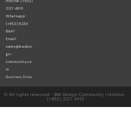
Hotline: (+852) 
2127 4915
Whatsapp: 
(+852) 6233 
8647
Email: 
sales@bwdesi
gn-
community.co
m
Business Sites
© All rights reserved - BW Design Community | Hotline: 
(+852) 2127 4915