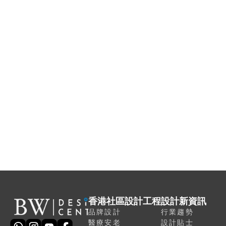
16年商業室內設計經驗
獲得 ISO9001 企業認證
聯繫我們，開始創造您的理想社
區空間
香港社區設計工程
設計新資訊
品牌設計
行業趨勢
醫療安老
設計貼士