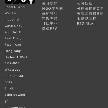
教育空間
公司動態
Room D-G,5/F, 
NGO非牟利
可持續建築專題
藝術設計
香港北部都會區
Wah Lik 
宗教團體
太陽能工程
Industrial 
社區美化
ESG 建材
Centre, 459-
環保ESG
469 Castle 
Peak Road, 
Tsuen Wan, 
Hong Kong
Hotline: (+852) 
2127 4915
Whatsapp: 
(+852) 6233 
8647
Email: 
sales@bwdesi
gn-
community.co