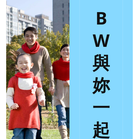
B
W
與
妳
一
起
16年商業室內設計經驗
獲得 ISO9001 企業認證