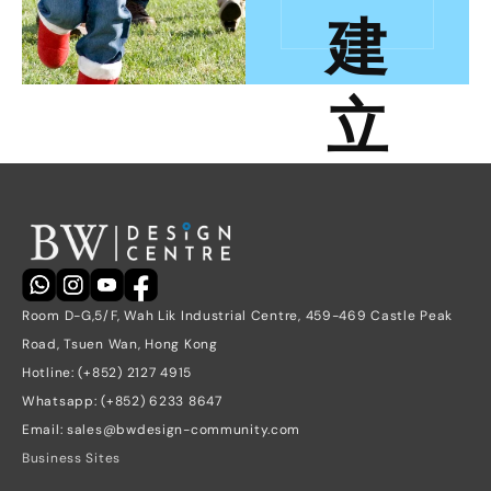
聯繫我們，開始創造您的理想社
建
區空間
立
更
好
Room D-G,5/F, Wah Lik Industrial Centre, 459-469 Castle Peak 
社
Road, Tsuen Wan, Hong Kong
Hotline: (+852) 2127 4915
Whatsapp: (+852) 6233 8647
區
Email: sales@bwdesign-community.com
Business Sites