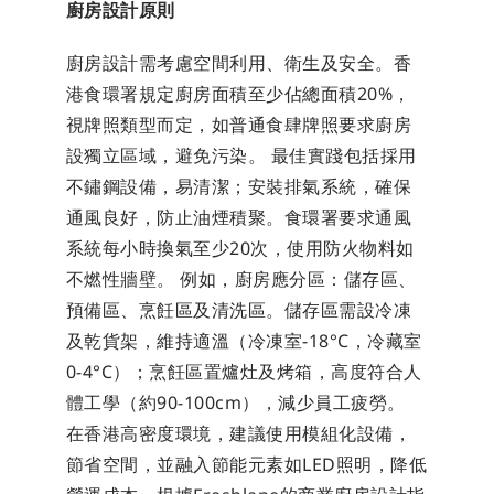
廚房設計原則
廚房設計需考慮空間利用、衛生及安全。香
港食環署規定廚房面積至少佔總面積20%，
視牌照類型而定，如普通食肆牌照要求廚房
設獨立區域，避免污染。 最佳實踐包括採用
不鏽鋼設備，易清潔；安裝排氣系統，確保
通風良好，防止油煙積聚。食環署要求通風
系統每小時換氣至少20次，使用防火物料如
不燃性牆壁。 例如，廚房應分區：儲存區、
預備區、烹飪區及清洗區。儲存區需設冷凍
及乾貨架，維持適溫（冷凍室-18°C，冷藏室
0-4°C）；烹飪區置爐灶及烤箱，高度符合人
體工學（約90-100cm），減少員工疲勞。 
在香港高密度環境，建議使用模組化設備，
節省空間，並融入節能元素如LED照明，降低