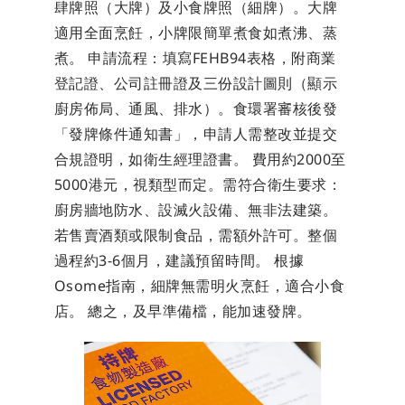
肆牌照（大牌）及小食牌照（細牌）。大牌
適用全面烹飪，小牌限簡單煮食如煮沸、蒸
煮。 申請流程：填寫FEHB94表格，附商業
登記證、公司註冊證及三份設計圖則（顯示
廚房佈局、通風、排水）。食環署審核後發
「發牌條件通知書」，申請人需整改並提交
合規證明，如衛生經理證書。 費用約2000至
5000港元，視類型而定。需符合衛生要求：
廚房牆地防水、設滅火設備、無非法建築。
若售賣酒類或限制食品，需額外許可。整個
過程約3-6個月，建議預留時間。 根據
Osome指南，細牌無需明火烹飪，適合小食
店。 總之，及早準備檔，能加速發牌。