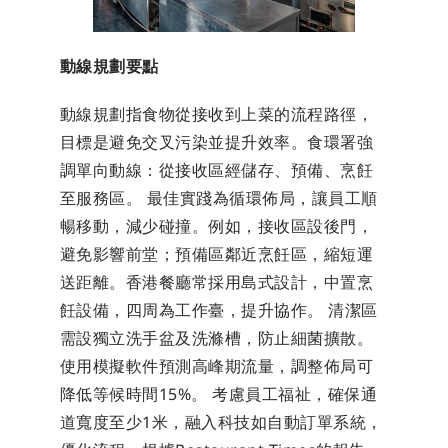
動線規劃要點
動線規劃指食物從接收到上菜的流程路徑，
目標是避免交叉污染並提升效率。食環署強
調單向動線：從接收區經儲存、預備、烹飪
至服務區。 最佳實踐為循環佈局，讓員工順
暢移動，減少碰撞。例如，接收區設後門，
避免影響前堂；預備區鄰近烹飪區，縮短運
送距離。香港餐廳常採用島式設計，中置烹
飪設備，四周為工作臺，提升協作。 清潔區
需設獨立洗手盆及洗滌槽，防止細菌擴散。
使用模擬軟件預測高峰期流量，調整佈局可
降低等候時間15%。 考慮員工福祉，確保通
道寬度至少1米，融入科技如自動訂單系統，