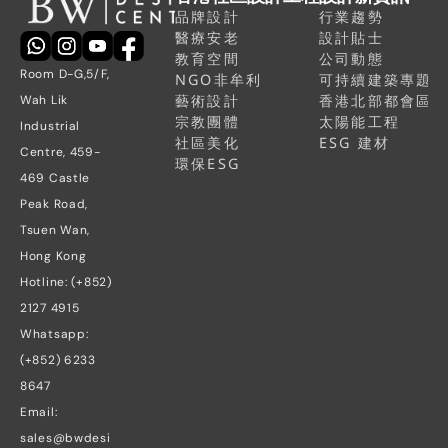
品牌設計
行業趨勢
醫療安老
設計貼士
教育空間
公司動態
Room D-G,5/F, 
NGO非牟利
可持續建築專題
藝術設計
香港北部都會區
Wah Lik 
宗教團體
太陽能工程
Industrial 
社區美化
ESG 建材
Centre, 459-
環保ESG
469 Castle 
Peak Road, 
Tsuen Wan, 
Hong Kong
Hotline: (+852) 
2127 4915
Whatsapp: 
(+852) 6233 
8647
Email: 
sales@bwdesi