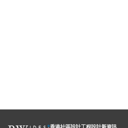
我們致力為客戶提供
我們，專人將
16年商業室內設計經驗
獲得 ISO9001 企業認證
聯繫我們，開始創造您的理想社
區空間
香港社區設計工程
設計新資訊