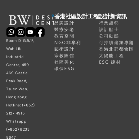
香港社區設計工程
設計新資訊
品牌設計
行業趨勢
醫療安老
設計貼士
教育空間
公司動態
Room D-G,5/F, 
NGO非牟利
可持續建築專題
藝術設計
香港北部都會區
Wah Lik 
宗教團體
太陽能工程
Industrial 
社區美化
ESG 建材
Centre, 459-
環保ESG
469 Castle 
Peak Road, 
Tsuen Wan, 
Hong Kong
Hotline: (+852) 
2127 4915
Whatsapp: 
(+852) 6233 
8647