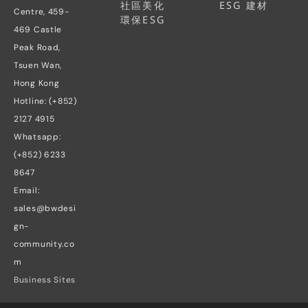
社區美化
ESG 建材
Centre, 459-
環保ESG
469 Castle 
Peak Road, 
Tsuen Wan, 
Hong Kong
Hotline: (+852) 
2127 4915
Whatsapp: 
(+852) 6233 
8647
Email: 
sales@bwdesi
gn-
community.co
m
Business Sites