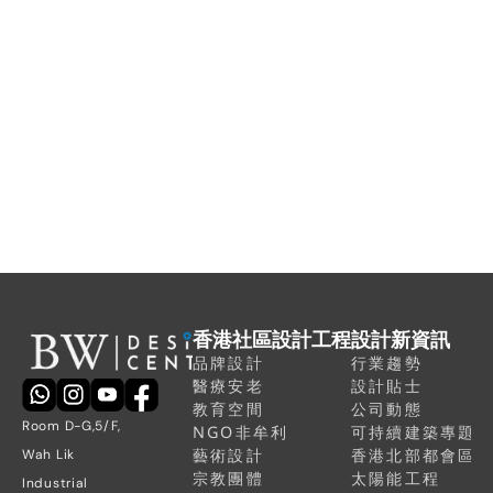
16年商業室內設計經驗
獲得 ISO9001 企業認證
聯繫我們，開始創造您的理想社
區空間
香港社區設計工程
設計新資訊
品牌設計
行業趨勢
醫療安老
設計貼士
教育空間
公司動態
Room D-G,5/F, 
NGO非牟利
可持續建築專題
藝術設計
香港北部都會區
Wah Lik 
宗教團體
太陽能工程
Industrial 