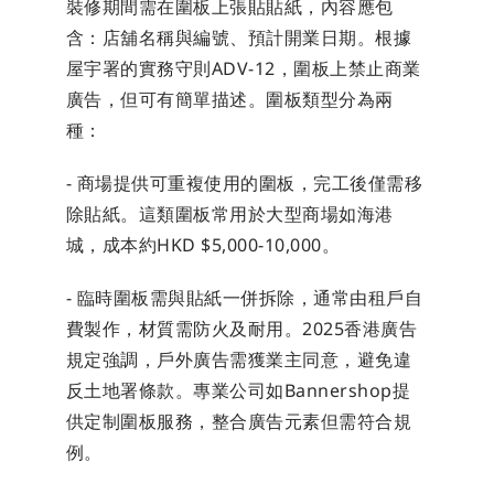
裝修期間需在圍板上張貼貼紙，內容應包
含：店舖名稱與編號、預計開業日期。根據
屋宇署的實務守則ADV-12，圍板上禁止商業
廣告，但可有簡單描述。圍板類型分為兩
種：
- 商場提供可重複使用的圍板，完工後僅需移
除貼紙。這類圍板常用於大型商場如海港
城，成本約HKD $5,000-10,000。
- 臨時圍板需與貼紙一併拆除，通常由租戶自
費製作，材質需防火及耐用。2025香港廣告
規定強調，戶外廣告需獲業主同意，避免違
反土地署條款。專業公司如Bannershop提
供定制圍板服務，整合廣告元素但需符合規
例。