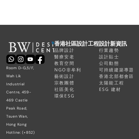
區空間
香港社區設計工程
設計新資訊
品牌設計
行業趨勢
醫療安老
設計貼士
教育空間
公司動態
Room D-G,5/F, 
NGO非牟利
可持續建築專題
藝術設計
香港北部都會區
Wah Lik 
宗教團體
太陽能工程
Industrial 
社區美化
ESG 建材
Centre, 459-
環保ESG
469 Castle 
Peak Road, 
Tsuen Wan, 
Hong Kong
Hotline: (+852) 