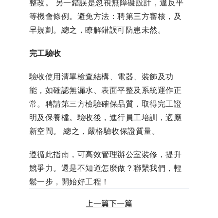
整改。 另一錯誤是忽視無障礙設計，違反平
等機會條例。避免方法：聘第三方審核，及
早規劃。總之，瞭解錯誤可防患未然。
完工驗收
驗收使用清單檢查結構、電器、裝飾及功
能，如確認無漏水、表面平整及系統運作正
常。聘請第三方檢驗確保品質，取得完工證
明及保養檔。驗收後，進行員工培訓，適應
新空間。 總之，嚴格驗收保證質量。
遵循此指南，可高效管理辦公室裝修，提升
競爭力。還是不知道怎麼做？聯繫我們，輕
鬆一步，開始好工程！
上一篇
下一篇