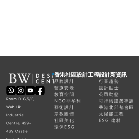
16年商業室內設計經驗
獲得 ISO9001 企業認證
聯繫我們，開始創造您的理想社
區空間
香港社區設計工程
設計新資訊
品牌設計
行業趨勢
醫療安老
設計貼士
教育空間
公司動態
Room D-G,5/F, 
NGO非牟利
可持續建築專題
藝術設計
香港北部都會區
Wah Lik 
宗教團體
太陽能工程
Industrial 
社區美化
ESG 建材
Centre, 459-
環保ESG
469 Castle 