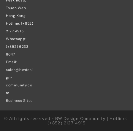
Peak Road, 
Tsuen Wan, 
Hong Kong
Hotline: (+852) 
2127 4915
Whatsapp: 
(+852) 6233 
8647
Email: 
sales@bwdesi
gn-
community.co
m
Business Sites
© All rights reserved - BW Design Community | Hotline: 
(+852) 2127 4915