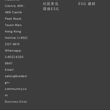
社區美化
ESG 建材
Centre, 459-
環保ESG
469 Castle 
Peak Road, 
Tsuen Wan, 
Hong Kong
Hotline: (+852) 
2127 4915
Whatsapp: 
(+852) 6233 
8647
Email: 
sales@bwdesi
gn-
community.co
m
Business Sites