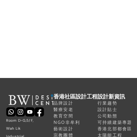
理想社區空間
我們致力為客戶提供最優質的保障及服務。立即
聯絡我們，專人將於 24 小時內跟進您的查詢。
香港社區設計工程
設計新資訊
品牌設計
行業趨勢
醫療安老
設計貼士
教育空間
公司動態
Room D-G,5/F, 
NGO非牟利
可持續建築專題
藝術設計
香港北部都會區
Wah Lik 
宗教團體
太陽能工程
Industrial 