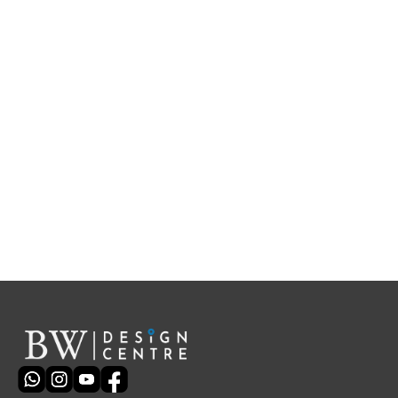
BW與您攜手打造
理想醫療機構
我們致力為客戶提供專業可靠的醫療機構工程服
務。立即聯繫我們，專業顧問將為您提供免費諮
詢及報價。